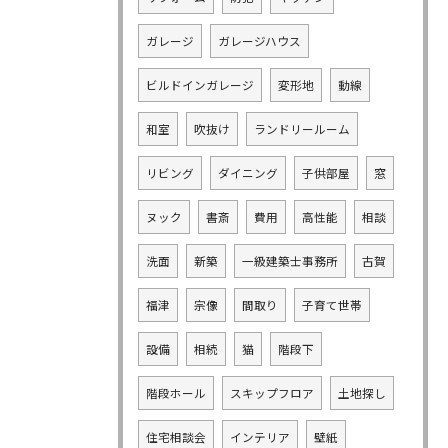
ガレージ
ガレージハウス
ビルドインガレージ
変形地
動線
和室
吹抜け
ランドリールーム
リビング
ダイニング
子供部屋
窓
ヌック
書斎
費用
高性能
相談
洗面
新築
一級建築士事務所
古賀
福津
宗像
間取り
子育て世帯
設備
相続
猫
階段下
階段ホール
スキップフロア
土地探し
住宅相談会
インテリア
壁紙