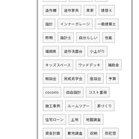
造作棚
造作家具
実家
建替え
設計
インナーガレージ
一級建築士
照明
設計士
自分らしい
性能
福岡県
造作洗面台
小上がり
キッズスペース
ウッドデッキ
補助金
相談会
完成見学会
座談会
予算
cocoiro
自由設計
コスト重視
施工事例
ルームツアー
家づくり
住宅ローン
土地
地盤調査
資金計画
敷地調査
収納
防犯窓