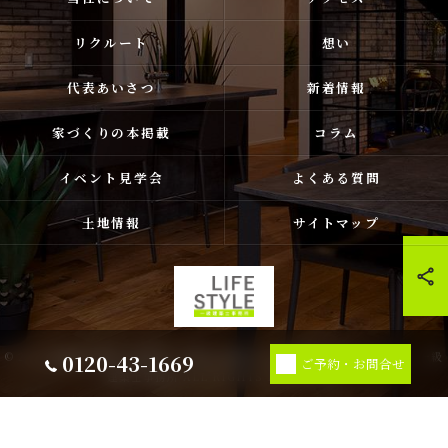
リクルート
想い
代表あいさつ
新着情報
家づくりの本掲載
コラム
イベント見学会
よくある質問
土地情報
サイトマップ
0120-43-1669
© 2026 福岡県古賀市❘福津市❘宗像市❘新宮の注文住宅ならライフスタイル 一級
ご予約・お問合せ
建築士事務所 ALL RIGHTS RESERVED.