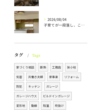
2026/08/04
子育てが一段落し、これからの暮らしをより心地よく、ラクに整え...
タグ
Tags
家づくり相談
断熱
工務店
狭小地
気密
共働き夫婦
家事楽
リフォーム
防犯
キッチン
ガレージ
ガレージハウス
ビルドインガレージ
変形地
動線
和室
吹抜け