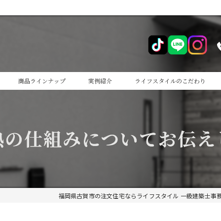
商品ラインナップ
実例紹介
ライフスタイルのこだわり
cocoiro
熱の仕組みについてお伝え
cocoiro+
福岡県古賀市の注文住宅ならライフスタイル 一級建築士事