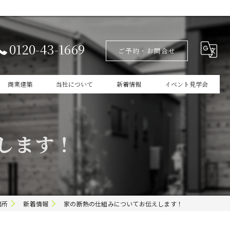
0120-43-1669
ご予約・お問合せ
商業建築
当社について
新着情報
イベント見学会
設計
家づくりの本掲載
します！
新築
商業建築
ガレージ
務所
新着情報
家の断熱の仕組みについてお伝えします！
インテリア