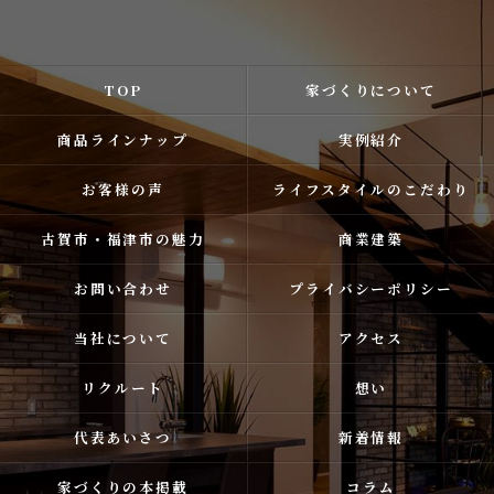
TOP
家づくりについて
商品ラインナップ
実例紹介
お客様の声
ライフスタイルのこだわり
古賀市・福津市の魅力
商業建築
お問い合わせ
プライバシーポリシー
当社について
アクセス
リクルート
想い
代表あいさつ
新着情報
家づくりの本掲載
コラム