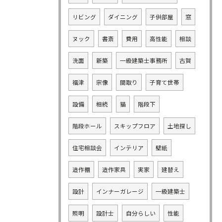
リビング
ダイニング
子供部屋
窓
ヌック
書斎
費用
高性能
相談
洗面
新築
一級建築士事務所
古賀
福津
宗像
間取り
子育て世帯
設備
相続
猫
階段下
階段ホール
スキップフロア
土地探し
住宅相談会
インテリア
壁紙
造作棚
造作家具
実家
建替え
設計
インナーガレージ
一級建築士
照明
設計士
自分らしい
性能