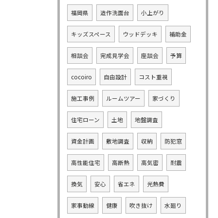
福岡県
造作洗面台
小上がり
キッズスペース
ウッドデッキ
補助金
相談会
完成見学会
座談会
予算
cocoiro
自由設計
コスト重視
施工事例
ルームツアー
家づくり
住宅ローン
土地
地盤調査
資金計画
敷地調査
収納
防犯窓
高性能住宅
高断熱
高気密
耐震
換気
安心
省エネ
光熱費
家事動線
健康
吹き抜け
水廻り