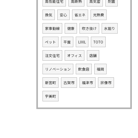
高性能住宅
高断熱
高気密
耐震
換気
安心
省エネ
光熱費
家事動線
健康
吹き抜け
水廻り
ペット
平屋
LIXIL
TOTO
注文住宅
オフィス
店舗
リノベーション
飲食店
福岡
新宮町
古賀市
福津市
宗像市
宇美町