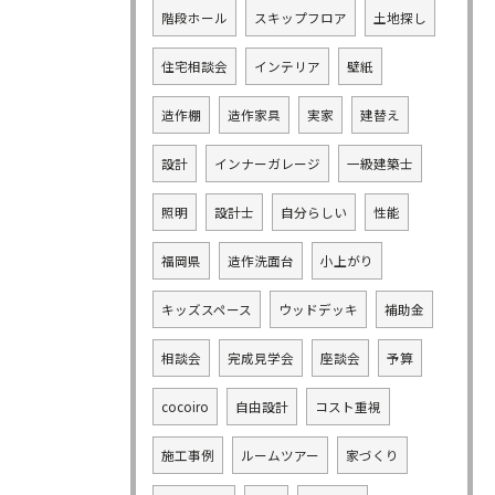
階段ホール
スキップフロア
土地探し
住宅相談会
インテリア
壁紙
造作棚
造作家具
実家
建替え
設計
インナーガレージ
一級建築士
照明
設計士
自分らしい
性能
福岡県
造作洗面台
小上がり
キッズスペース
ウッドデッキ
補助金
相談会
完成見学会
座談会
予算
cocoiro
自由設計
コスト重視
施工事例
ルームツアー
家づくり