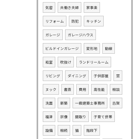
気密
共働き夫婦
家事楽
リフォーム
防犯
キッチン
ガレージ
ガレージハウス
ビルドインガレージ
変形地
動線
和室
吹抜け
ランドリールーム
リビング
ダイニング
子供部屋
窓
ヌック
書斎
費用
高性能
相談
洗面
新築
一級建築士事務所
古賀
福津
宗像
間取り
子育て世帯
設備
相続
猫
階段下