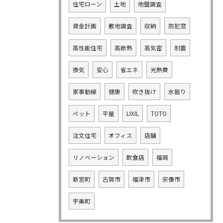
住宅ローン
土地
地盤調査
資金計画
敷地調査
収納
防犯窓
高性能住宅
高断熱
高気密
耐震
換気
安心
省エネ
光熱費
家事動線
健康
吹き抜け
水廻り
ペット
平屋
LIXIL
TOTO
注文住宅
オフィス
店舗
リノベーション
飲食店
福岡
新宮町
古賀市
福津市
宗像市
宇美町