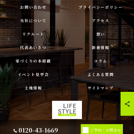
お問い合わせ
プライバシーポリシー
当社について
アクセス
リクルート
想い
代表あいさつ
新着情報
家づくりの本掲載
コラム
イベント見学会
よくある質問
土地情報
サイトマップ
0120-43-1669
© 2026 福岡県古賀市❘福津市❘宗像市❘新宮の注文住宅ならライフスタイル 一級
ご予約・お問合せ
建築士事務所 ALL RIGHTS RESERVED.