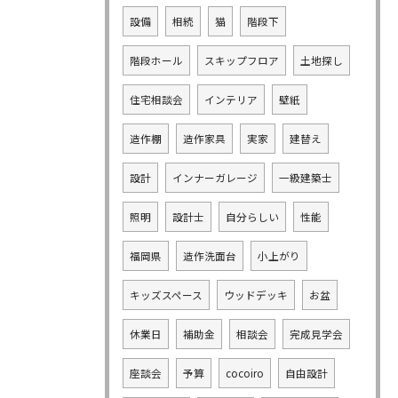
設備
相続
猫
階段下
階段ホール
スキップフロア
土地探し
住宅相談会
インテリア
壁紙
造作棚
造作家具
実家
建替え
設計
インナーガレージ
一級建築士
照明
設計士
自分らしい
性能
福岡県
造作洗面台
小上がり
キッズスペース
ウッドデッキ
お盆
休業日
補助金
相談会
完成見学会
座談会
予算
cocoiro
自由設計