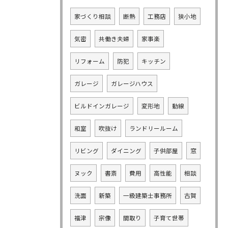
家づくり相談
断熱
工務店
狭小地
気密
共働き夫婦
家事楽
リフォーム
防犯
キッチン
ガレージ
ガレージハウス
ビルドインガレージ
変形地
動線
和室
吹抜け
ランドリールーム
リビング
ダイニング
子供部屋
窓
ヌック
書斎
費用
高性能
相談
洗面
新築
一級建築士事務所
古賀
福津
宗像
間取り
子育て世帯