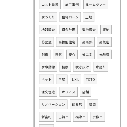
コスト重視
施工事例
ルームツアー
家づくり
住宅ローン
土地
地盤調査
資金計画
敷地調査
収納
防犯窓
高性能住宅
高断熱
高気密
耐震
換気
安心
省エネ
光熱費
家事動線
健康
吹き抜け
水廻り
ペット
平屋
LIXIL
TOTO
注文住宅
オフィス
店舗
リノベーション
飲食店
福岡
新宮町
古賀市
福津市
宗像市