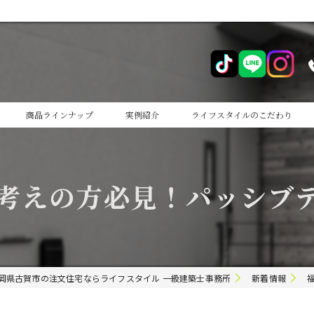
商品ラインナップ
実例紹介
ライフスタイルのこだわり
cocoiro
考えの方必見！パッシブ
cocoiro+
岡県古賀市の注文住宅ならライフスタイル 一級建築士事務所
新着情報