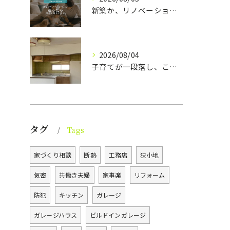
新築か、リノベーションか。
2026/08/04
子育てが一段落し、これからの暮らしをより心地よく、ラクに整え...
タグ
Tags
家づくり相談
断熱
工務店
狭小地
気密
共働き夫婦
家事楽
リフォーム
防犯
キッチン
ガレージ
ガレージハウス
ビルドインガレージ