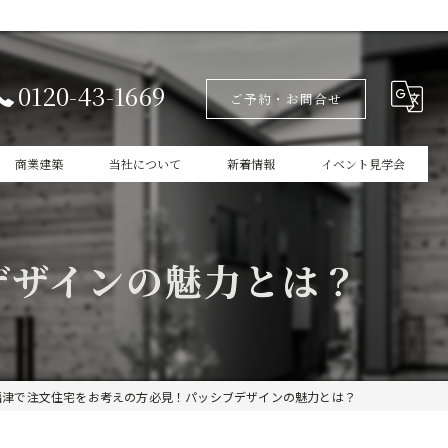
0120-43-1669
ご予約・お問合せ
商業建築
当社について
新着情報
イベント見学会
設計
家づくりの本掲載
デザインの魅力とは？
新築
商業建築
ガレージ
福津で注文住宅をお考えの方必見！パッシブデザインの魅力とは？
インテリア