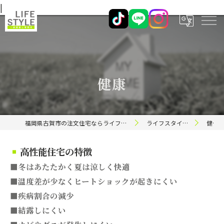
|
健康
福岡県古賀市の注文住宅ならライフスタイル 一級建築士事務所
ライフスタイルのこだわり
健康
高性能住宅の特徴
■冬はあたたかく夏は涼しく快適
■温度差が少なくヒートショックが起きにくい
■疾病割合の減少
■結露しにくい