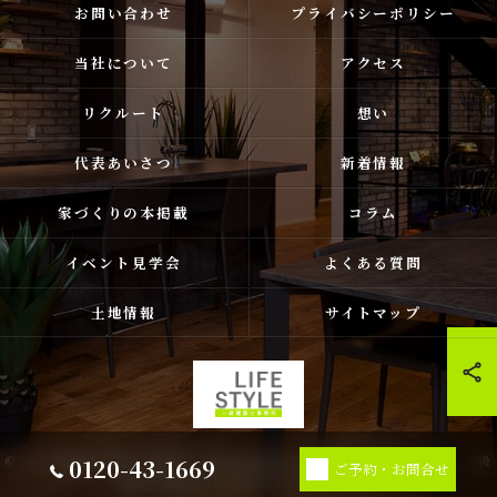
お問い合わせ
プライバシーポリシー
当社について
アクセス
リクルート
想い
代表あいさつ
新着情報
家づくりの本掲載
コラム
イベント見学会
よくある質問
土地情報
サイトマップ
0120-43-1669
© 2026 福岡県古賀市❘福津市❘宗像市❘新宮の注文住宅ならライフスタイル 一級
ご予約・お問合せ
建築士事務所 ALL RIGHTS RESERVED.