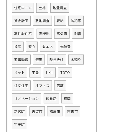
住宅ローン
土地
地盤調査
資金計画
敷地調査
収納
防犯窓
高性能住宅
高断熱
高気密
耐震
換気
安心
省エネ
光熱費
家事動線
健康
吹き抜け
水廻り
ペット
平屋
LIXIL
TOTO
注文住宅
オフィス
店舗
リノベーション
飲食店
福岡
新宮町
古賀市
福津市
宗像市
宇美町