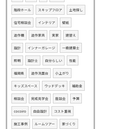
階段ホール
スキップフロア
土地探し
住宅相談会
インテリア
壁紙
造作棚
造作家具
実家
建替え
設計
インナーガレージ
一級建築士
照明
設計士
自分らしい
性能
福岡県
造作洗面台
小上がり
キッズスペース
ウッドデッキ
補助金
相談会
完成見学会
座談会
予算
cocoiro
自由設計
コスト重視
施工事例
ルームツアー
家づくり