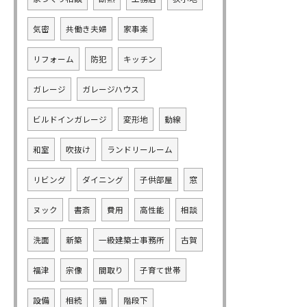
気密
共働き夫婦
家事楽
リフォーム
防犯
キッチン
ガレージ
ガレージハウス
ビルドインガレージ
変形地
動線
和室
吹抜け
ランドリールーム
リビング
ダイニング
子供部屋
窓
ヌック
書斎
費用
高性能
相談
洗面
新築
一級建築士事務所
古賀
福津
宗像
間取り
子育て世帯
設備
相続
猫
階段下